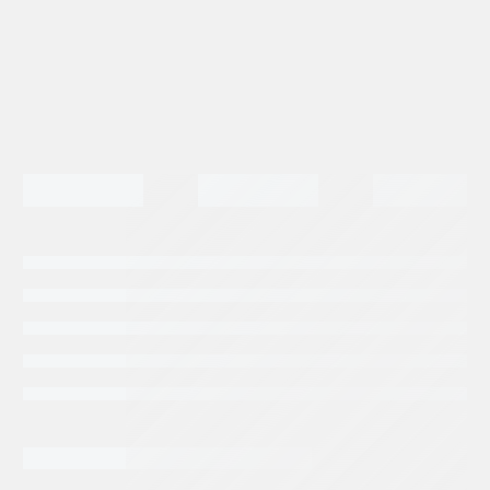
SOLENOIDE
cantidad
Categorias:
Repuestos Rexroth
Tags:
BOSCH REXROTH