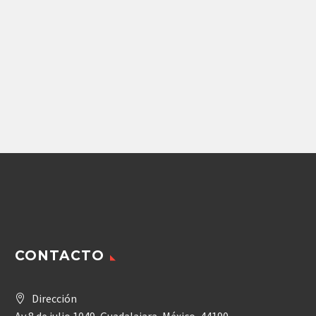
Maquinaria Agricola
,
Repuestos Cargador Frontal
,
Repuestos Retroexcavad
BOMBA PISTONES
LIEBHERR (10440655)
(7414749) (10440655
REXROTH A10V0
93,616.03
$
Agregar
CONTACTO
Dirección