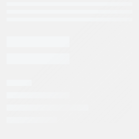
2,108.93
$
BOBINA
REXROTH
24
VOLT
AGREGAR AL CARRITO
CONECTOR
DIN
GZ45-
4