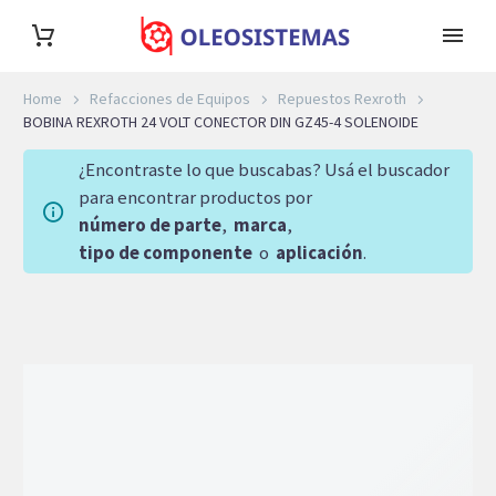
Home
Refacciones de Equipos
Repuestos Rexroth
BOBINA REXROTH 24 VOLT CONECTOR DIN GZ45-4 SOLENOIDE
¿Encontraste lo que buscabas? Usá el buscador
para encontrar productos por
número de parte
,
marca
,
tipo de componente
o
aplicación
.