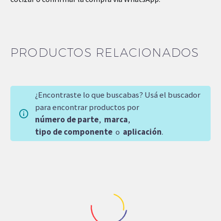
PRODUCTOS RELACIONADOS
¿Encontraste lo que buscabas? Usá el buscador
para encontrar productos por
número de parte
,
marca
,
tipo de componente
o
aplicación
.