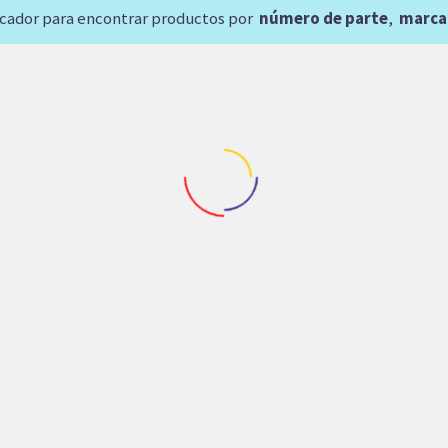
scador para encontrar productos por
número de parte
,
marca
tos Cimentacion
,
Repuestos Rexroth
Repuestos Grua Movil
,
Repuestos R
OR CABEZAL SOILMEC
BOMBA DE PISTONE
0740028) (2100803030)
REXROTH A10VO71 TE
REXROTH
GOTTWALD (8517324
(92108840)(84504140
72,923.75
$