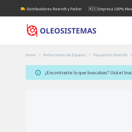
Distribuidores Rexroth y Parker
🇲🇽 Empresa 100% Mex
Home
Refacciones de Equipos
Repuestos Rexroth
¿Encontraste lo que buscabas? Usá el bu