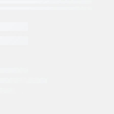
os Rexroth
ROTH