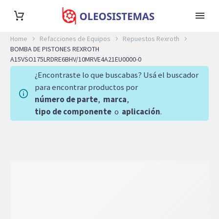
Home
Refacciones de Equipos
Repuestos Rexroth
BOMBA DE PISTONES REXROTH
A15VSO175LRDRE6BHV/10MRVE4A21EU0000-0
¿Encontraste lo que buscabas? Usá el buscador
para encontrar productos por
número de parte
,
marca
,
tipo de componente
o
aplicación
.