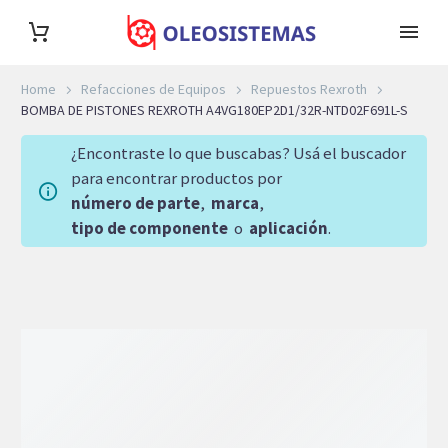
Home
Refacciones de Equipos
Repuestos Rexroth
BOMBA DE PISTONES REXROTH A4VG180EP2D1/32R-NTD02F691L-S
¿Encontraste lo que buscabas? Usá el buscador
para encontrar productos por
número de parte
,
marca
,
tipo de componente
o
aplicación
.