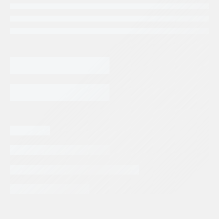
3,870.99
$
BUJE
REXROTH
A4VG125/32
TAPA
AGREGAR AL CARRITO
TRACERA
DE
PRECARGA
cantidad
Categorias:
Repuestos Rexroth
Tags:
BOSCH REXROTH