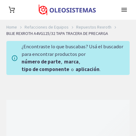
Home
Refacciones de Equipos
Repuestos Rexroth
BUJE REXROTH A4VG125/32 TAPA TRACERA DE PRECARGA
¿Encontraste lo que buscabas? Usá el buscador
para encontrar productos por
número de parte
,
marca
,
tipo de componente
o
aplicación
.