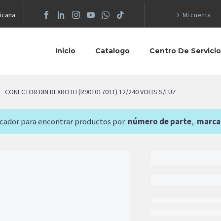
icana
Mi cuenta
Inicio
Catalogo
Centro De Servici
CONECTOR DIN REXROTH (R901017011) 12/240 VOLTS S/LUZ
scador para encontrar productos por
número de parte
,
marca
168.03
$