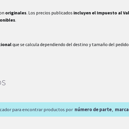
son
originales
. Los precios publicados
incluyen el Impuesto al Va
ponibles
.
cional
que se calcula dependiendo del destino y tamaño del pedido
OS
scador para encontrar productos por
número de parte
,
marca