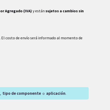
lor Agregado (IVA)
y están
sujetos a cambios sin
. El costo de envío será informado al momento de
,
tipo de componente
o
aplicación
.