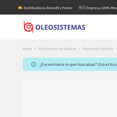
Distribuidores Rexroth y Parker
🇲🇽 Empresa 100% Mex
Home
Refacciones de Equipos
Repuestos Rexroth
¿Encontraste lo que buscabas? Usá el bu