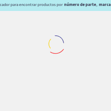
scador para encontrar productos por
número de parte
,
marca
Repuestos Minicargador
Repuestos Caterpillar
OMBA DE ENGRANES
KIT DE SELLOS DIREC
ULTRA PGP620B
ORBITROL OSPC (CA
TERPILALR (307-3050)
2431067)
56,879.37
$
4,300.10
$