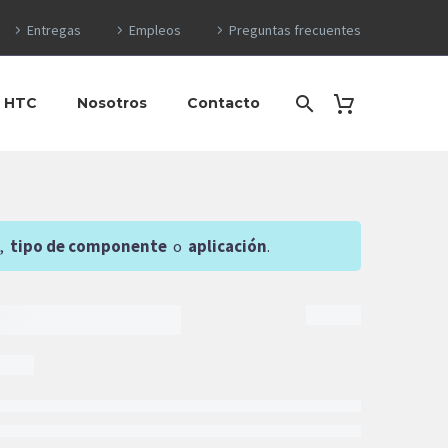
Entregas
Empleos
Preguntas frecuentes
o HTC
Nosotros
Contacto
,
tipo de componente
o
aplicación
.
EGAR AL CARRITO