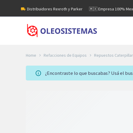
Distribuidores Rexroth y Parker
🇲🇽 Empresa 100% Mex
Home
Refacciones de Equipos
Repuestos Caterpillar
¿Encontraste lo que buscabas? Usá el bu