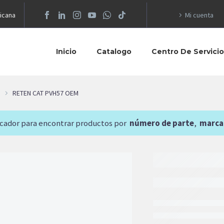
icana
Mi cuenta
Inicio
Catalogo
Centro De Servici
RETEN CAT PVH57 OEM
scador para encontrar productos por
número de parte
,
marca
487.36
$
RETEN
AGR