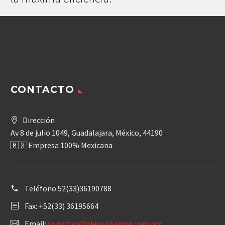
CONTACTO
Dirección
Av 8 de julio 1049, Guadalajara, México, 44190
🇲🇽 Empresa 100% Mexicana
Teléfono
52(33)36190788
Fax: +52(33) 36195664
Email:
soportec@oleosistemas.com.mx