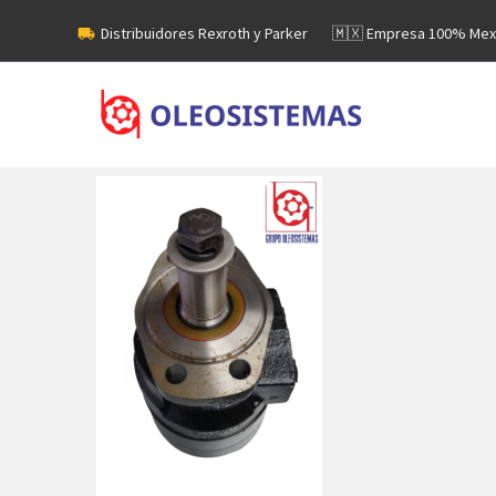
Distribuidores Rexroth y Parker
🇲🇽 Empresa 100% Mex