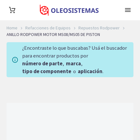
Home
Refacciones de Equipos
Repuestos Rodpower
ANILLO RODPOWER MOTOR MS08/MS05 DE PISTON
¿Encontraste lo que buscabas? Usá el buscador
para encontrar productos por
número de parte
,
marca
,
tipo de componente
o
aplicación
.