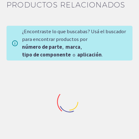
PRODUCTOS RELACIONADOS
¿Encontraste lo que buscabas? Usá el buscador
para encontrar productos por
número de parte
,
marca
,
tipo de componente
o
aplicación
.
Repuestos Rodpower
Repuestos Rodpower