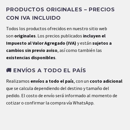
PRODUCTOS ORIGINALES – PRECIOS
Peso
.03 kg
CON IVA INCLUIDO
Dimensiones
.10 × .04 × .17 cm
Todos los productos ofrecidos en nuestro sitio web
son
originales
. Los precios publicados
incluyen el
Impuesto al Valor Agregado (IVA)
y están
sujetos a
cambios sin previo aviso
, así como también las
existencias disponibles
.
🚚
ENVÍOS A TODO EL PAÍS
Realizamos
envíos a todo el país
, con un
costo adicional
que se calcula dependiendo del destino y tamaño del
pedido. El costo de envío será informado al momento de
cotizar o confirmar la compra vía WhatsApp.