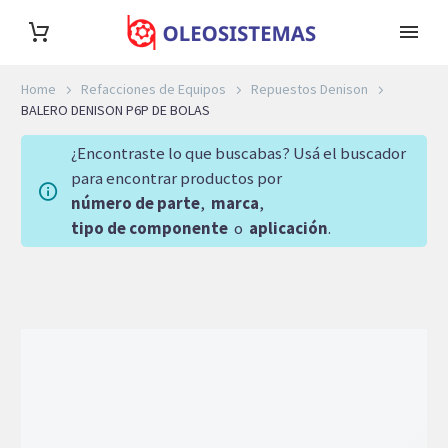
Home
Refacciones de Equipos
Repuestos Denison
BALERO DENISON P6P DE BOLAS
¿Encontraste lo que buscabas? Usá el buscador
para encontrar productos por
número de parte
,
marca
,
tipo de componente
o
aplicación
.