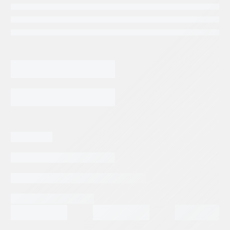
BALERO
DENISON
P6P
DE
AGREGAR AL CARRITO
BOLAS
cantidad
Categorias:
Repuestos Denison
Tags:
DENISON