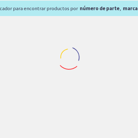
scador para encontrar productos por
número de parte
,
marca
uestos Rexroth
Maquinaria Agricola
Repuestos Retroexcavador
TOR GEROTOR SAUER
BOMBA DE PISTONES 
DANFOSS OMS400
DEREE (RE36288)
31,211.60
$