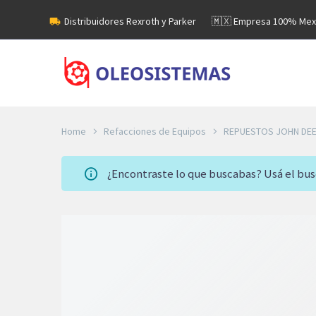
Distribuidores Rexroth y Parker
🇲🇽 Empresa 100% Mex
Home
Refacciones de Equipos
REPUESTOS JOHN DE
¿Encontraste lo que buscabas? Usá el bu