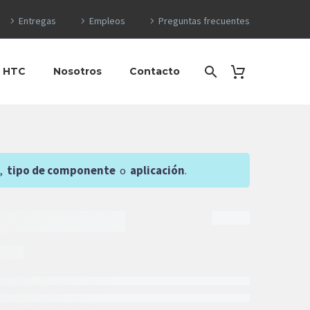
Entregas
Empleos
Preguntas frecuentes
o HTC
Nosotros
Contacto
,
tipo de componente
o
aplicación
.
$