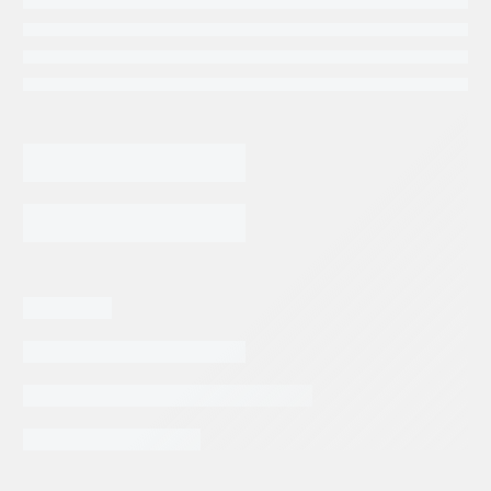
9,785.76
$
BLADER
ACUMULADOR
OLEAR
EHV-
AGREGAR AL CARRITO
4-
350
VALVULA
B
PUTZMEISTER(064020000)
cantidad
Categorias:
Repuestos para Bombeadora Estacionaria
Repuestos Parker