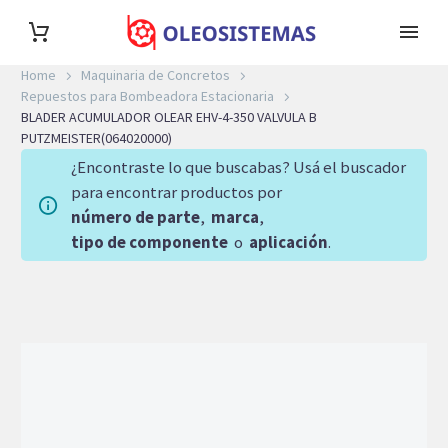
Home
Maquinaria de Concretos
Repuestos para Bombeadora Estacionaria
BLADER ACUMULADOR OLEAR EHV-4-350 VALVULA B
PUTZMEISTER(064020000)
¿Encontraste lo que buscabas? Usá el buscador
para encontrar productos por
número de parte
,
marca
,
tipo de componente
o
aplicación
.