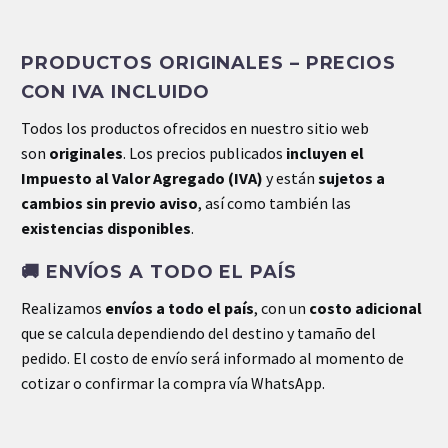
INFORMACIÓN EXTRA
PRODUCTOS ORIGINALES – PRECIOS
Peso
1 kg
CON IVA INCLUIDO
Dimensiones
33 × 32 × 5 cm
Todos los productos ofrecidos en nuestro sitio web
son
originales
. Los precios publicados
incluyen el
Impuesto al Valor Agregado (IVA)
y están
sujetos a
cambios sin previo aviso
, así como también las
existencias disponibles
.
🚚
ENVÍOS A TODO EL PAÍS
Realizamos
envíos a todo el país
, con un
costo adicional
que se calcula dependiendo del destino y tamaño del
pedido. El costo de envío será informado al momento de
cotizar o confirmar la compra vía WhatsApp.