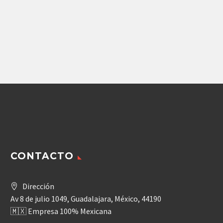
ACUMULADOR
PUTZMEITER
(A025007)
66,047.02
$
Agregar
CONTACTO
Dirección
Av 8 de julio 1049, Guadalajara, México, 44190
🇲🇽 Empresa 100% Mexicana