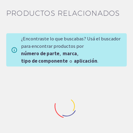
PRODUCTOS RELACIONADOS
¿Encontraste lo que buscabas? Usá el buscador
para encontrar productos por
número de parte
,
marca
,
tipo de componente
o
aplicación
.