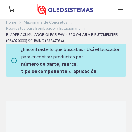
Home
Maquinaria de Concretos
Repuestos para Bombeadora Estacionaria
BLADER ACUMULADOR OLEAR EHV-4-350 VALVULA B PUTZMEISTER
(064020000) SCHWING (98347084)
¿Encontraste lo que buscabas? Usá el buscador
para encontrar productos por
número de parte
,
marca
,
tipo de componente
o
aplicación
.