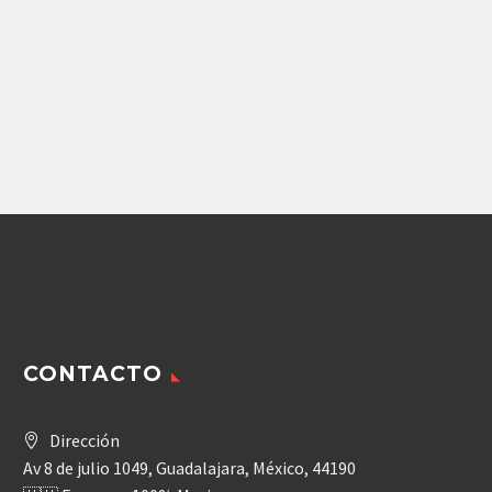
Repuestos Bombeadora Tipo Pluma
Repuestos Bombeadora Tipo Pluma
BOMBA DE PISTONES
BOMBA PUTZMEISTER
REXROTH A4VG125
(266680002) REXROTH
PUTZMEISTER
(291414007)
CONTACTO
Dirección
Av 8 de julio 1049, Guadalajara, México, 44190