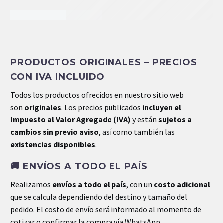
INFORMACIÓN EXTRA
PRODUCTOS ORIGINALES – PRECIOS
Peso
1 kg
CON IVA INCLUIDO
Dimensiones
33 × 32 × 5 cm
Todos los productos ofrecidos en nuestro sitio web
son
originales
. Los precios publicados
incluyen el
Impuesto al Valor Agregado (IVA)
y están
sujetos a
cambios sin previo aviso
, así como también las
existencias disponibles
.
🚚
ENVÍOS A TODO EL PAÍS
Realizamos
envíos a todo el país
, con un
costo adicional
que se calcula dependiendo del destino y tamaño del
pedido. El costo de envío será informado al momento de
cotizar o confirmar la compra vía WhatsApp.