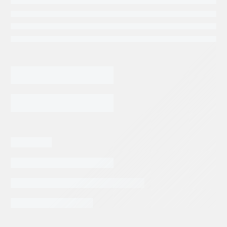
9,785.76
$
BLADER
ACUMULADOR
OLEAR
EHV-
AGREGAR AL CARRITO
4-
350
VALVULA
B
PUTZMEISTER