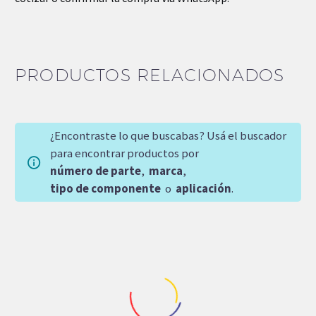
PRODUCTOS RELACIONADOS
¿Encontraste lo que buscabas? Usá el buscador
para encontrar productos por
número de parte
,
marca
,
tipo de componente
o
aplicación
.