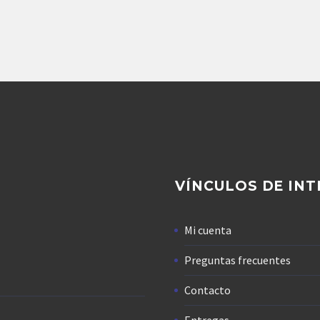
4,407.42
$
8,697.38
$
Agregar
Agregar
VÍNCULOS DE INT
Mi cuenta
Preguntas frecuentes
Contacto
Entregas