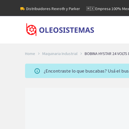
Distribuidores Rexroth y Parker
🇲🇽 Empresa 100% Mex
Home
Maquinaria Industrial
BOBINA HYSTAR 24 VOLTS
¿Encontraste lo que buscabas? Usá el bu