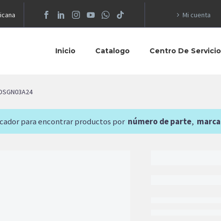
icana
Mi cuenta
Inicio
Catalogo
Centro De Servici
 DSGN03A24
scador para encontrar productos por
número de parte
,
marca
1,922.82