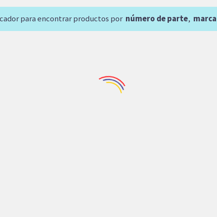
scador para encontrar productos por
número de parte
,
marca
naria Industrial
,
Repuestos CNC
Maquinaria Agricola
,
Maquinaria Ind
BOMBA DE PALETAS
MOTOR GEROTOR PAR
RODPOWER VPKC
TB0230FS280AAAB