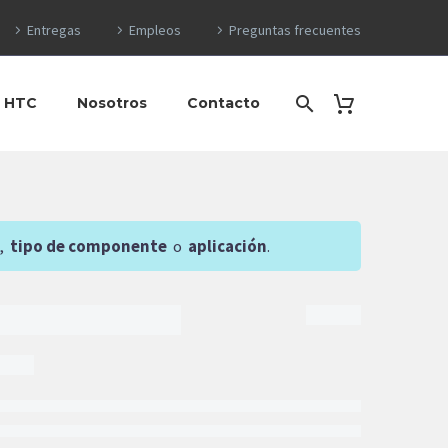
Entregas
Empleos
Preguntas frecuentes
o HTC
Nosotros
Contacto
,
tipo de componente
o
aplicación
.
$