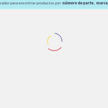
scador para encontrar productos por
número de parte
,
marca
Repuestos Cimentacion
,
Repuestos Per
MOTOR DE PERFORAD
REXROTH A6VM107H
aria Agricola
,
Repuestos Camion articulado
,
Repuestos Cimentacion
,
Repuesto