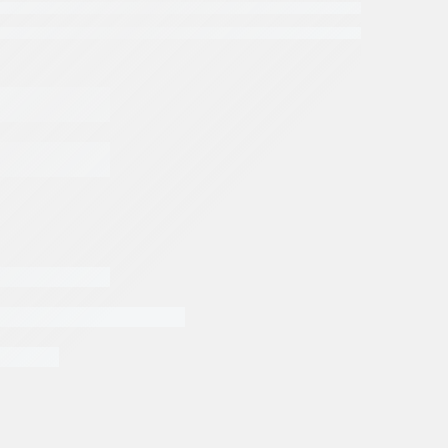
EGAR AL CARRITO
)
tos Jumbo
Repuestos Parker
Repuestos
EPIROC