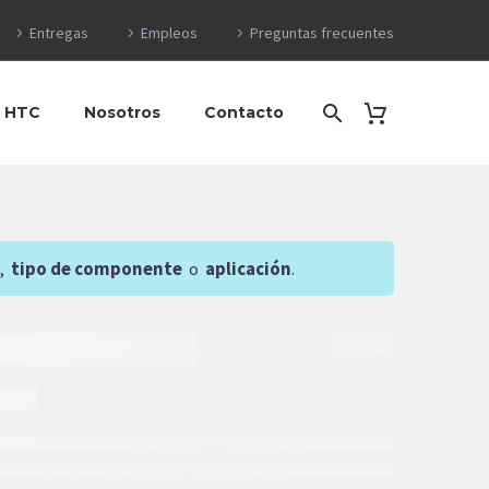
Entregas
Empleos
Preguntas frecuentes
o HTC
Nosotros
Contacto
,
tipo de componente
o
aplicación
.
5
$