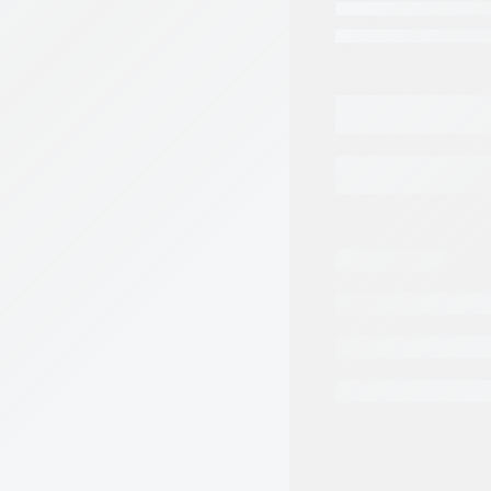
BOBINA
AGR
PROPORCIONAL
EPIROC(9106130509
PARKER
24V
cantidad
Categorias:
Repues
Perforadora
Tags:
BOBINA