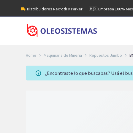
Distribuidores Rexroth y Parker
🇲🇽 Empresa 100% Mex
Home
Maquinaria de Mineria
Repuestos Jumbo
B
¿Encontraste lo que buscabas? Usá el bu