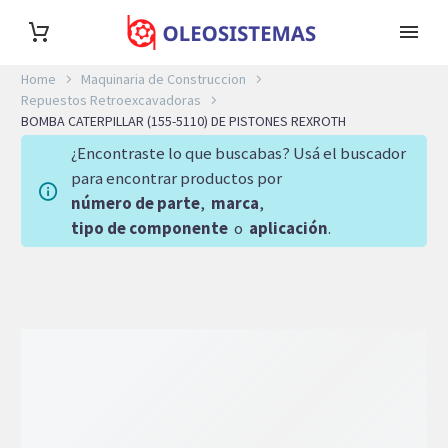
Home
Maquinaria de Construccion
Repuestos Retroexcavadoras
BOMBA CATERPILLAR (155-5110) DE PISTONES REXROTH
¿Encontraste lo que buscabas? Usá el buscador
para encontrar productos por
número de parte
,
marca
,
tipo de componente
o
aplicación
.