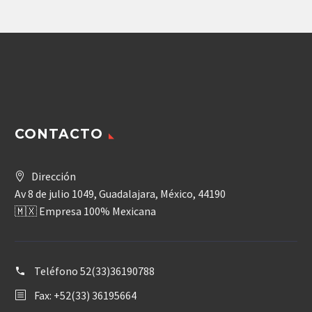
era:
es:
49,160.32$.
31,954
CONTACTO
Dirección
Av 8 de julio 1049, Guadalajara, México, 44190
🇲🇽 Empresa 100% Mexicana
Teléfono
52(33)36190788
Fax: +52(33) 36195664