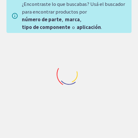
¿Encontraste lo que buscabas? Usá el buscador
para encontrar productos por
número de parte
,
marca
,
tipo de componente
o
aplicación
.
Repuestos Rodpower
Repuestos Rodpower
MOTOR CASE
BALERO A10VO100/31
1845C,1845,1840C,1840
DELANTERO
RODPOWER OMT250
2,842.00
$
31,681.92
$