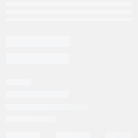
BOMBA
DE
ENGRANES
ALTA
AGREGAR AL CARRITO
PRESION
CBK-
F0.63
cantidad
Categorias:
Repuestos Rodpower
Tags:
RODPOWER