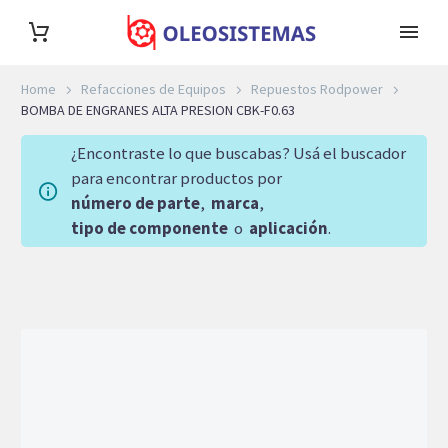
Home
Refacciones de Equipos
Repuestos Rodpower
BOMBA DE ENGRANES ALTA PRESION CBK-F0.63
¿Encontraste lo que buscabas? Usá el buscador
para encontrar productos por
número de parte
,
marca
,
tipo de componente
o
aplicación
.