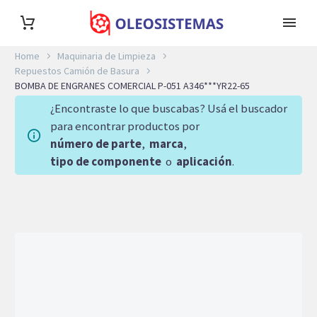
Home
Maquinaria de Limpieza
Repuestos Camión de Basura
BOMBA DE ENGRANES COMERCIAL P-051 A346***YR22-65
¿Encontraste lo que buscabas? Usá el buscador
para encontrar productos por
número de parte
,
marca
,
tipo de componente
o
aplicación
.