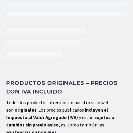
DESCRIPCIÓN
PGP051A346***YL*22-65*
PRODUCTOS ORIGINALES – PRECIOS
BOMBA DE ENGRANES SENCILLA
CON IVA INCLUIDO
FLANGE SAE B/4 BARRENOS
Todos los productos ofrecidos en nuestro sitio web
FLECHA ASTRIADA 7/8-13-DIENTES
son
originales
. Los precios publicados
incluyen el
PRESION MAXIMA 2500 P.S.I.
Impuesto al Valor Agregado (IVA)
y están
sujetos a
BI-ROTACIONAL
cambios sin previo aviso
, así como también las
PUERTOS LATERALES Y TRASEROS
existencias disponibles
.