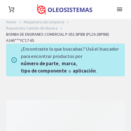
Home
Maquinaria de Limpieza
Repuestos Camión de Basura
BOMBA DE ENGRANES COMERCIAL P-051 BPBB (PL19-2BPBB)
A346***YL*17-65
¿Encontraste lo que buscabas? Usá el buscador
para encontrar productos por
número de parte
,
marca
,
tipo de componente
o
aplicación
.