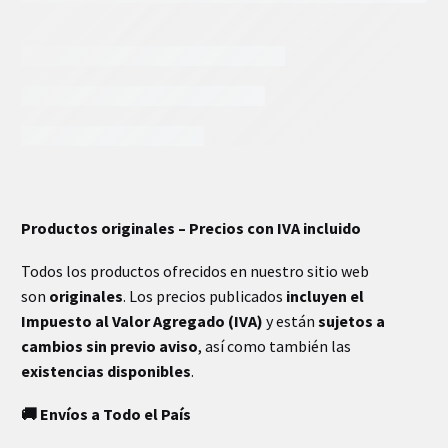
INFORMACIÓN EXTRA
Productos originales – Precios con IVA incluido
Peso
23.55 kg
Todos los productos ofrecidos en nuestro sitio web
son
originales
. Los precios publicados
incluyen el
Impuesto al Valor Agregado (IVA)
y están
sujetos a
cambios sin previo aviso
, así como también las
existencias disponibles
.
🚚 Envíos a Todo el País