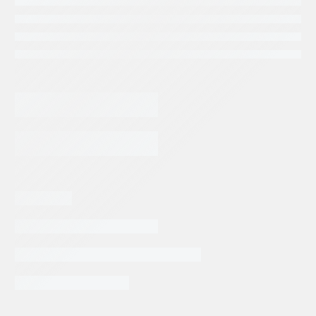
31,870.55
$
BOMBA
DE
ENGRANES
COMERCIAL
AGREGAR AL CARRITO
P-