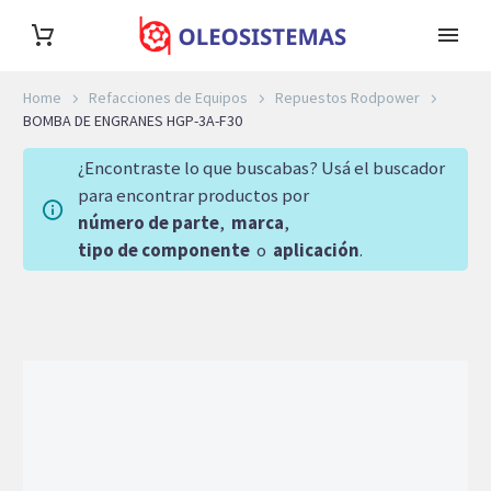
Home
Refacciones de Equipos
Repuestos Rodpower
BOMBA DE ENGRANES HGP-3A-F30
¿Encontraste lo que buscabas? Usá el buscador
para encontrar productos por
número de parte
,
marca
,
tipo de componente
o
aplicación
.