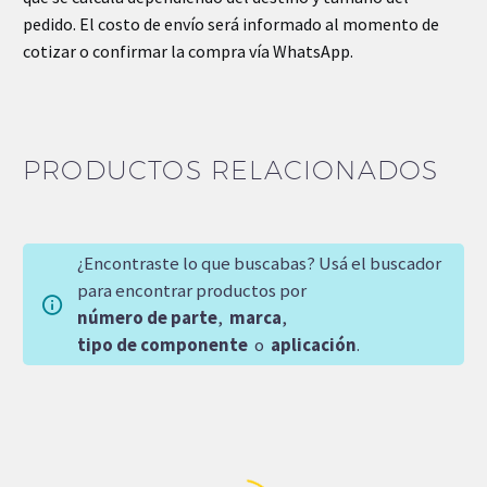
pedido. El costo de envío será informado al momento de
cotizar o confirmar la compra vía WhatsApp.
PRODUCTOS RELACIONADOS
¿Encontraste lo que buscabas? Usá el buscador
para encontrar productos por
número de parte
,
marca
,
tipo de componente
o
aplicación
.
SOBRE
PEDIDO