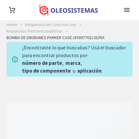
Home
Maquinaria de Construccion
Repuestos Retroexcavadoras
BOMBA DE ENGRANES PARKER CASE (47697701) ULTRA
¿Encontraste lo que buscabas? Usá el buscador
para encontrar productos por
número de parte
,
marca
,
tipo de componente
o
aplicación
.