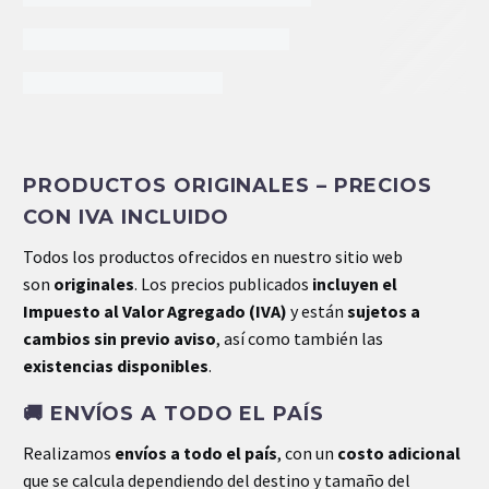
INFORMACIÓN EXTRA
PRODUCTOS ORIGINALES – PRECIOS
Peso
9.40 kg
CON IVA INCLUIDO
Todos los productos ofrecidos en nuestro sitio web
son
originales
. Los precios publicados
incluyen el
Impuesto al Valor Agregado (IVA)
y están
sujetos a
cambios sin previo aviso
, así como también las
existencias disponibles
.
🚚
ENVÍOS A TODO EL PAÍS
Realizamos
envíos a todo el país
, con un
costo adicional
que se calcula dependiendo del destino y tamaño del