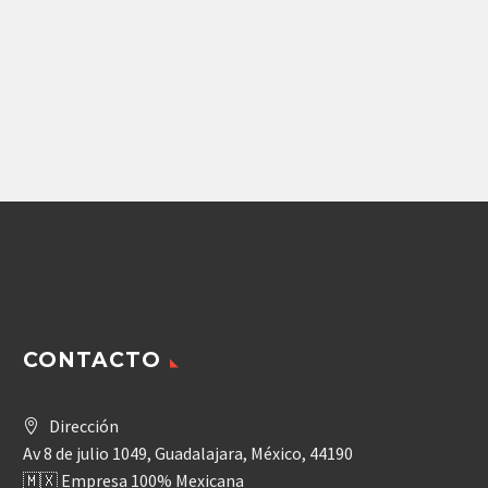
Camiones
,
Herramientas Ferroviarias
,
Maquinaria Agricola
,
Maquinaria Indus
MOTOR GEROTOR
RODPOWER SERIE
2000 400 CCM
18,207.36
$
Agregar
CONTACTO
Dirección
Av 8 de julio 1049, Guadalajara, México, 44190
🇲🇽 Empresa 100% Mexicana