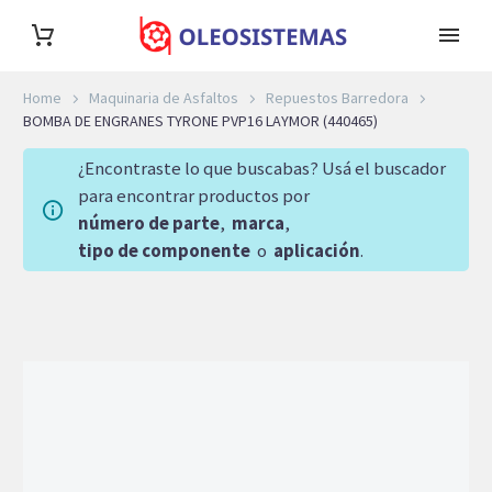
Home
Maquinaria de Asfaltos
Repuestos Barredora
BOMBA DE ENGRANES TYRONE PVP16 LAYMOR (440465)
¿Encontraste lo que buscabas? Usá el buscador
para encontrar productos por
número de parte
,
marca
,
tipo de componente
o
aplicación
.