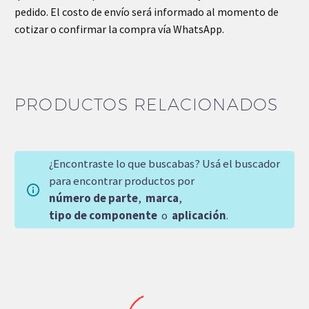
pedido. El costo de envío será informado al momento de
cotizar o confirmar la compra vía WhatsApp.
PRODUCTOS RELACIONADOS
¿Encontraste lo que buscabas? Usá el buscador
para encontrar productos por
número de parte
,
marca
,
tipo de componente
o
aplicación
.