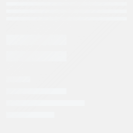
BOMBA
DE
PALETAS
RODPOWER
AGREGAR AL CARRITO
T6CC
cantidad
Categorias:
Maquinaria Industrial