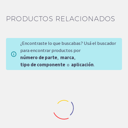
PRODUCTOS RELACIONADOS
¿Encontraste lo que buscabas? Usá el buscador
para encontrar productos por
número de parte
,
marca
,
tipo de componente
o
aplicación
.