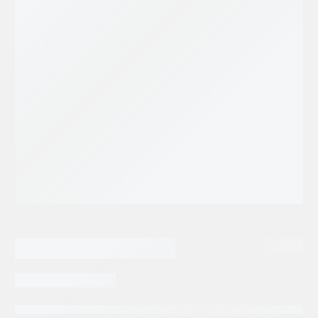
28,034.42
$