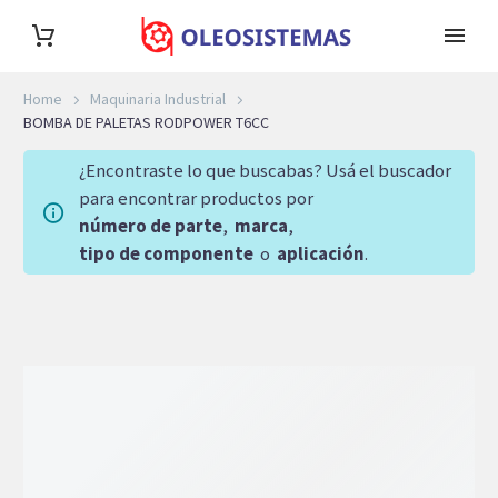
Home
Maquinaria Industrial
BOMBA DE PALETAS RODPOWER T6CC
¿Encontraste lo que buscabas? Usá el buscador
para encontrar productos por
número de parte
,
marca
,
tipo de componente
o
aplicación
.