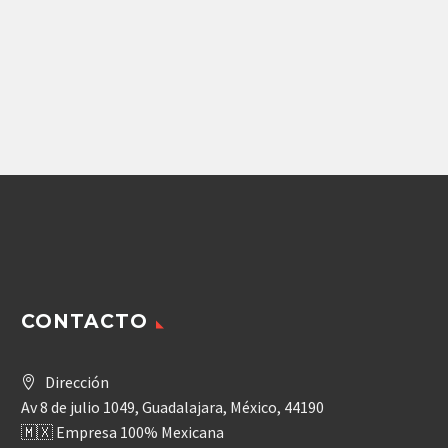
FLECHA MOTRIZ
BOMBA DE
PARKER MOTOR TB Y
ENGRANES PARKER
TE ASTRIADA 1″ 6 T
PGP511A0140CS2D3NL2L1B
1,976.00
$
13,443.24
$
Agregar
Agregar
CONTACTO
Dirección
Av 8 de julio 1049, Guadalajara, México, 44190
🇲🇽 Empresa 100% Mexicana