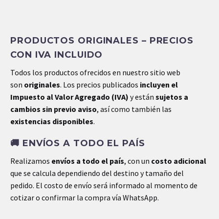
INFORMACIÓN EXTRA
PRODUCTOS ORIGINALES – PRECIOS
Peso
27.25 kg
CON IVA INCLUIDO
Dimensiones
.18 × .18 × .31 cm
Todos los productos ofrecidos en nuestro sitio web
son
originales
. Los precios publicados
incluyen el
Impuesto al Valor Agregado (IVA)
y están
sujetos a
cambios sin previo aviso
, así como también las
existencias disponibles
.
🚚
ENVÍOS A TODO EL PAÍS
Realizamos
envíos a todo el país
, con un
costo adicional
que se calcula dependiendo del destino y tamaño del
pedido. El costo de envío será informado al momento de
cotizar o confirmar la compra vía WhatsApp.