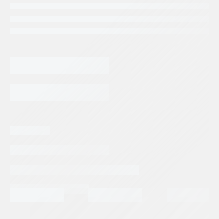
BOMBA
DE
PILOTAJE
KAWASAKI
AGREGAR AL CARRITO
K5V80
cantidad
Categorias:
Repuestos Camion Portuario