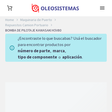
Home
Maquinaria de Puerto
Repuestos Camion Portuario
BOMBA DE PILOTAJE KAWASAKI K5V80
¿Encontraste lo que buscabas? Usá el buscador
para encontrar productos por
número de parte
,
marca
,
tipo de componente
o
aplicación
.