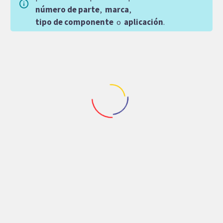
número de parte
,
marca
,
tipo de componente
o
aplicación
.
Repuestos Camion Portuario
Repuestos Camion Portuario
DEPOSITO PARKER
MOTOR DE PISTONES
OLDYNE UNIDAD (A)
RADIALES INI MODEL
28″ VERT.1/2 L
IHM300 RADIAL
1,649.00
$
33,840.42
$
Agregar
Agregar