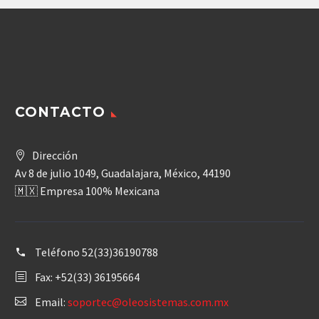
42,269.16$.
38,042.24$.
CONTACTO
Dirección
Av 8 de julio 1049, Guadalajara, México, 44190
🇲🇽 Empresa 100% Mexicana
Teléfono
52(33)36190788
Fax: +52(33) 36195664
Email:
soportec@oleosistemas.com.mx