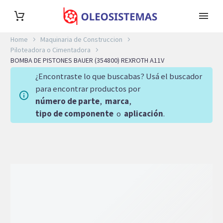
Home
Maquinaria de Construccion
Piloteadora o Cimentadora
BOMBA DE PISTONES BAUER (354800) REXROTH A11V
¿Encontraste lo que buscabas? Usá el buscador
para encontrar productos por
número de parte
,
marca
,
tipo de componente
o
aplicación
.