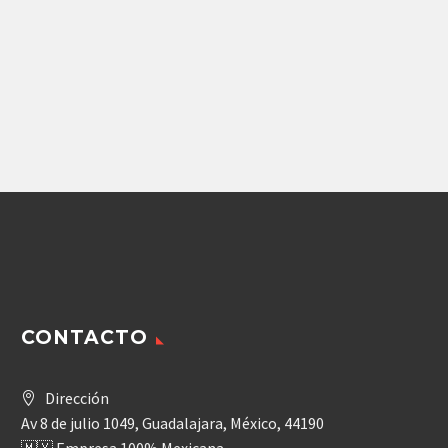
Piloteadora o Cimentadora
MOTOR BAUER
(673901) DE PISTONES
REXROTH A6V
CONTACTO
Dirección
Av 8 de julio 1049, Guadalajara, México, 44190