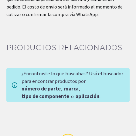
pedido. El costo de envío será informado al momento de
cotizar o confirmar la compra vía WhatsApp.
PRODUCTOS RELACIONADOS
¿Encontraste lo que buscabas? Usá el buscador
para encontrar productos por
número de parte
,
marca
,
tipo de componente
o
aplicación
.
SOBRE
PEDIDO