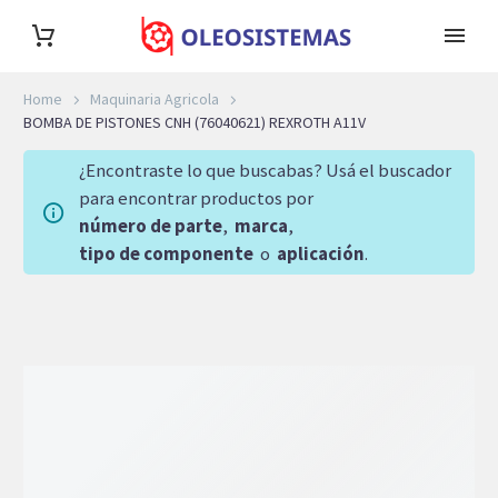
Home
Maquinaria Agricola
BOMBA DE PISTONES CNH (76040621) REXROTH A11V
¿Encontraste lo que buscabas? Usá el buscador
para encontrar productos por
número de parte
,
marca
,
tipo de componente
o
aplicación
.