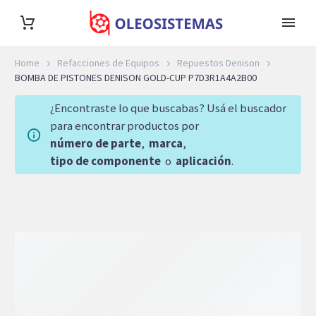
Home
Refacciones de Equipos
Repuestos Denison
BOMBA DE PISTONES DENISON GOLD-CUP P7D3R1A4A2B00
¿Encontraste lo que buscabas? Usá el buscador
para encontrar productos por
número de parte
,
marca
,
tipo de componente
o
aplicación
.