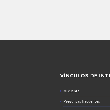
tos Perforadora
,
Repuestos Rexroth
Repuestos Perforadora
,
Repuestos Perforador
MOTOR REXROTH
MOTOR ATLAS COP
M080HD1/63W-VZB027B
(1039816) REXROTH A
112,914.00
$
Agregar
VÍNCULOS DE INT
Mi cuenta
Preguntas frecuentes