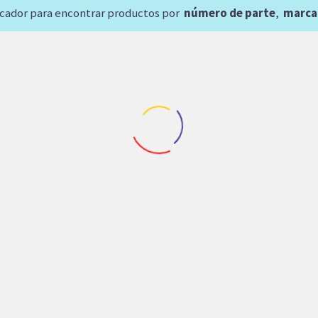
scador para encontrar productos por
número de parte
,
marca
a