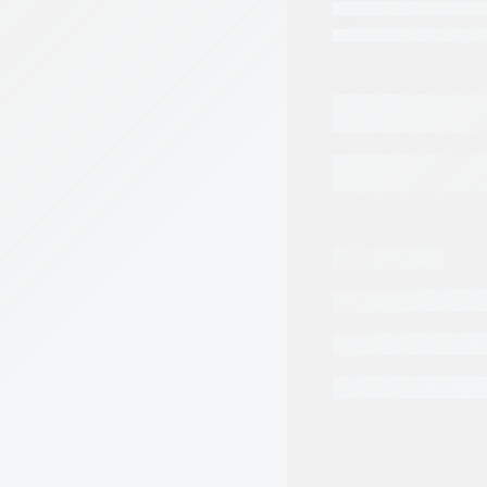
Categorias:
Repuest
Tags:
EPIROC