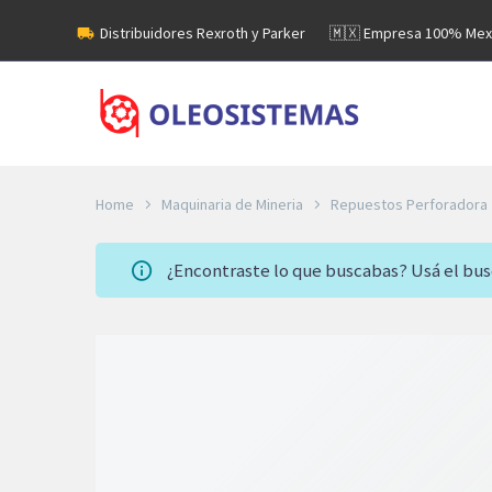
Distribuidores Rexroth y Parker
🇲🇽 Empresa 100% Mex
Home
Maquinaria de Mineria
Repuestos Perforadora
¿Encontraste lo que buscabas? Usá el bu