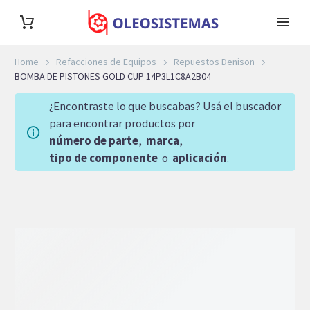
Home
Refacciones de Equipos
Repuestos Denison
BOMBA DE PISTONES GOLD CUP 14P3L1C8A2B04
¿Encontraste lo que buscabas? Usá el buscador
para encontrar productos por
número de parte
,
marca
,
tipo de componente
o
aplicación
.