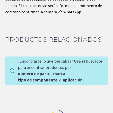
pedido. El costo de envío será informado al momento de
cotizar o confirmar la compra vía WhatsApp.
PRODUCTOS RELACIONADOS
¿Encontraste lo que buscabas? Usá el buscador
para encontrar productos por
número de parte
,
marca
,
tipo de componente
o
aplicación
.