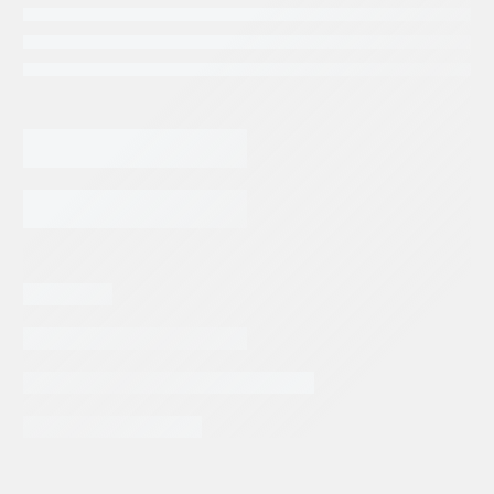
90,954.72
$
BOMBA
DE
PISTONES
KERSHAW
AGREGAR AL CARRITO
(804274)
REXROTH
A10V
cantidad
Categorias:
Repuestos Multicalzadoras
Tags:
KERSHAW