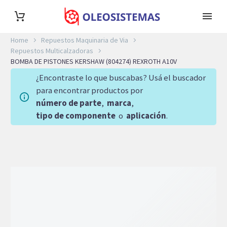
Home
Repuestos Maquinaria de Via
Repuestos Multicalzadoras
BOMBA DE PISTONES KERSHAW (804274) REXROTH A10V
¿Encontraste lo que buscabas? Usá el buscador
para encontrar productos por
número de parte
,
marca
,
tipo de componente
o
aplicación
.