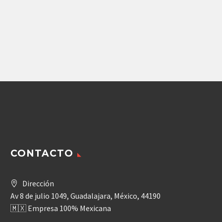
Maquinaria Agricola
,
Maquinaria Industrial
MOTOR GEROTOR
PARKER
TB0165FP100AAAA
8,308.00
$
CONTACTO
Dirección
Av 8 de julio 1049, Guadalajara, México, 44190
🇲🇽 Empresa 100% Mexicana