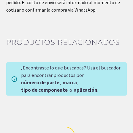
pedido. El costo de envío será informado al momento de
cotizar o confirmar la compra vía WhatsApp.
PRODUCTOS RELACIONADOS
¿Encontraste lo que buscabas? Usá el buscador
para encontrar productos por
número de parte
,
marca
,
tipo de componente
o
aplicación
.
SOBRE
PEDIDO