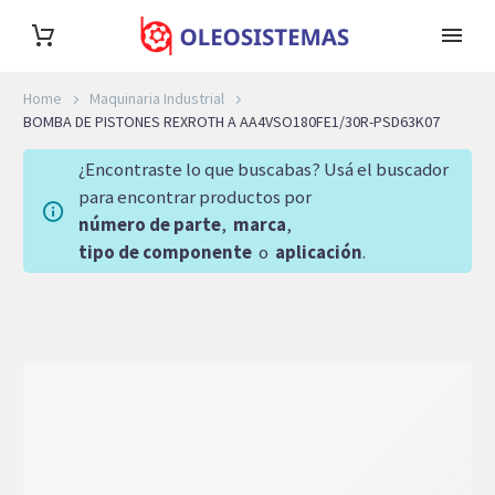
Home
Maquinaria Industrial
BOMBA DE PISTONES REXROTH A AA4VSO180FE1/30R-PSD63K07
¿Encontraste lo que buscabas? Usá el buscador
para encontrar productos por
número de parte
,
marca
,
tipo de componente
o
aplicación
.