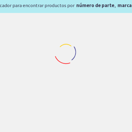
scador para encontrar productos por
número de parte
,
marca
NUEVO
tos Maquinaria de Trituracion
,
Repuestos Rexroth
MBA PISTONES METSO
0301141) REXROTH A10V