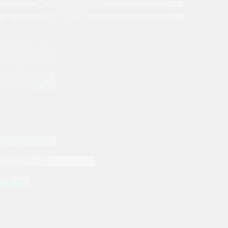
os Rexroth
ROTH