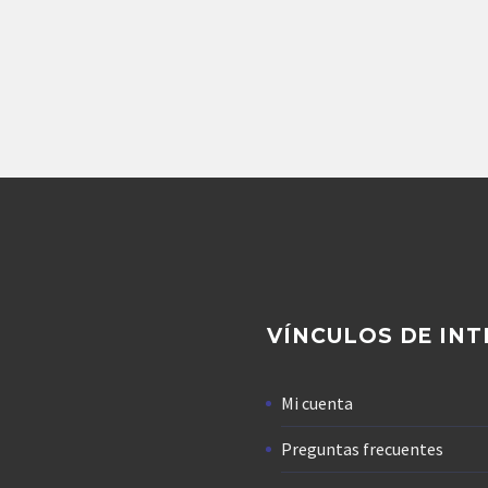
Repuestos Maquinaria concreto
BOMBA DE PISTONE
NORMET (100078201
REXROTH A4VT
VÍNCULOS DE INT
Mi cuenta
Preguntas frecuentes