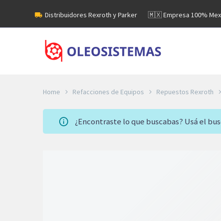
Distribuidores Rexroth y Parker
🇲🇽 Empresa 100% Mex
Home
Refacciones de Equipos
Repuestos Rexroth
¿Encontraste lo que buscabas? Usá el bu