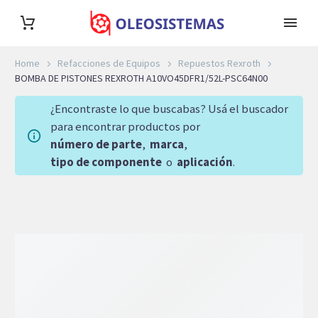
Home
Refacciones de Equipos
Repuestos Rexroth
BOMBA DE PISTONES REXROTH A10VO45DFR1/52L-PSC64N00
¿Encontraste lo que buscabas? Usá el buscador
para encontrar productos por
número de parte
,
marca
,
tipo de componente
o
aplicación
.