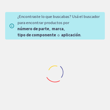
¿Encontraste lo que buscabas? Usá el buscador
para encontrar productos por
número de parte
,
marca
,
tipo de componente
o
aplicación
.
Repuestos Cimentacion
,
Repuestos Perforadora
Repuestos Grua Movil
,
Repuestos Perforadora Dir
,
Repuestos Rexroth
MOTOR DE
BOMBA DE PISTONES
PERFORADORA
REXROTH A10VO71