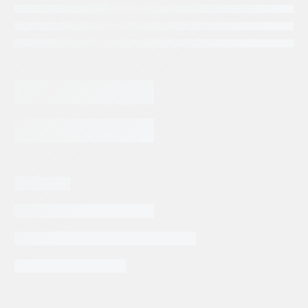
55,506.09
$
BOMBA
DE
PISTONES
REXROTH
AGREGAR AL CARRITO
A10VO45DFR1/52L-
PSC64N00
cantidad
Categorias:
Repuestos Rexroth
Tags:
BOSCH REXROTH