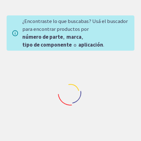
¿Encontraste lo que buscabas? Usá el buscador
para encontrar productos por
número de parte
,
marca
,
tipo de componente
o
aplicación
.
Repuestos Rexroth
VALVULA DE ALIVIO
REXROTH 4WREE6E16-
24/G24K31/A1V