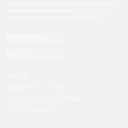
68,026.26
$
BOMBA
DE
PISTONES
REXROTH
AGREGAR AL CARRITO
A10VO60DFR1/52R-
VUC62K68
cantidad
Categorias:
Repuestos Rexroth
Tags:
BOSCH REXROTH