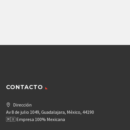
(84504140)
A6VM080HD1/63W-
VZB027B
112,914.00
$
Agregar
CONTACTO
Dirección
Av 8 de julio 1049, Guadalajara, México, 44190
🇲🇽 Empresa 100% Mexicana