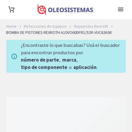
Home
Refacciones de Equipos
Repuestos Rexroth
BOMBA DE PISTONES REXROTH A10VO60DFR1/52R-VUC62K68
¿Encontraste lo que buscabas? Usá el buscador
para encontrar productos por
número de parte
,
marca
,
tipo de componente
o
aplicación
.