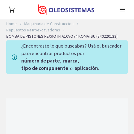
Home
Maquinaria de Construccion
Repuestos Retroexcavadoras
BOMBA DE PISTONES REXROTH A10VO74 KOMATSU (840220122)
¿Encontraste lo que buscabas? Usá el buscador
para encontrar productos por
número de parte
,
marca
,
tipo de componente
o
aplicación
.