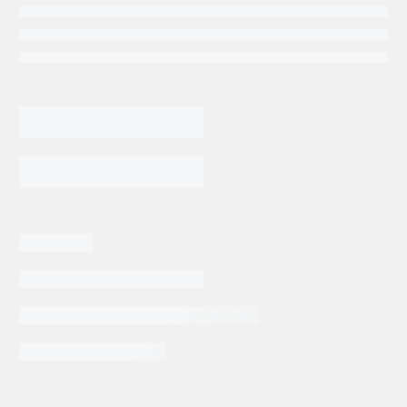
85,771.56
$
BOMBA
DE
PISTONES
REXROTH
AGREGAR AL CARRITO