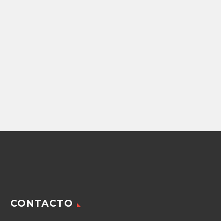
Repuestos Retroexcavadoras
BOMBA DE
ENGRANES
CASE(47407685)
87,740.43
$
Agregar
CONTACTO