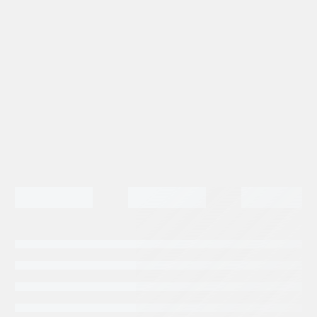
A10VO74
KOMATSU
(840220122)
cantidad
Categorias:
Repuestos Retroexcavadoras
Tags:
KOMATSU