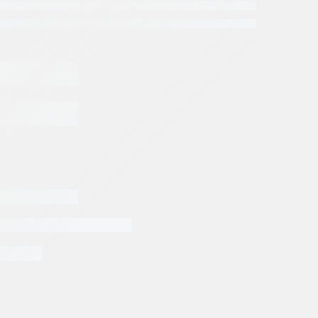
os Rexroth
ROTH