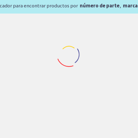
scador para encontrar productos por
número de parte
,
marca
Repuestos Rexroth
Repuestos Rexroth
INA REXROTH 28 VOLTS
VALVULA REXROTH
(29/32X 1-15/16 X 1-3/4)
REGULADORA CAUDAL
3/4 NPT
36,809.70
$
66,229.62
$