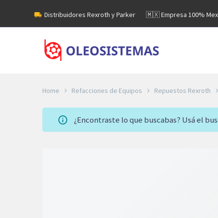
Distribuidores Rexroth y Parker
🇲🇽 Empresa 100% Mex
Home
Refacciones de Equipos
Repuestos Rexroth
¿Encontraste lo que buscabas? Usá el bu