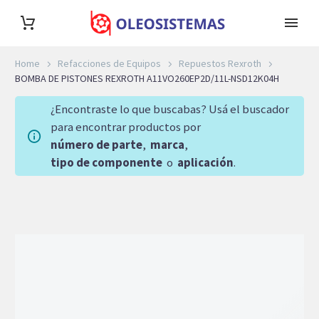
Home
Refacciones de Equipos
Repuestos Rexroth
BOMBA DE PISTONES REXROTH A11VO260EP2D/11L-NSD12K04H
¿Encontraste lo que buscabas? Usá el buscador
para encontrar productos por
número de parte
,
marca
,
tipo de componente
o
aplicación
.