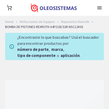
Home
Refacciones de Equipos
Repuestos Rexroth
BOMBA DE PISTONES REXROTH A4FO28/32R-NSC12K01
¿Encontraste lo que buscabas? Usá el buscador
para encontrar productos por
número de parte
,
marca
,
tipo de componente
o
aplicación
.