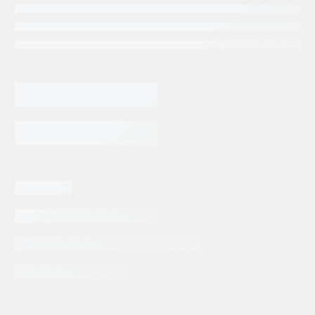
70,530.30
$
BOMBA
DE
PISTONES
REXROTH
AGREGAR AL CARRITO
A4FO28/32R-
NSC12K01
cantidad
Categorias:
Repuestos Rexroth
Tags:
BOSCH REXROTH