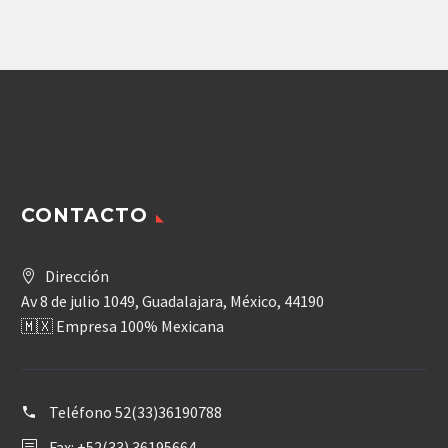
REXROTH A4VT
Agregar
original
actual
era:
es:
76,704.77$.
65,199.05$.
CONTACTO
Dirección
Av 8 de julio 1049, Guadalajara, México, 44190
🇲🇽 Empresa 100% Mexicana
Teléfono
52(33)36190788
Fax: +52(33) 36195664