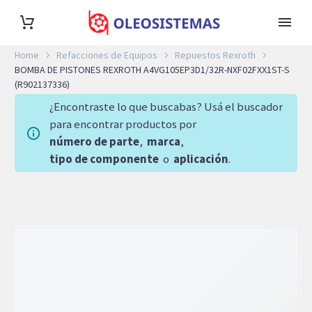
Home
Refacciones de Equipos
Repuestos Rexroth
BOMBA DE PISTONES REXROTH A4VG105EP3D1/32R-NXF02FXX1ST-S
(R902137336)
¿Encontraste lo que buscabas? Usá el buscador
para encontrar productos por
número de parte
,
marca
,
tipo de componente
o
aplicación
.