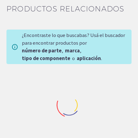
PRODUCTOS RELACIONADOS
¿Encontraste lo que buscabas? Usá el buscador
para encontrar productos por
número de parte
,
marca
,
tipo de componente
o
aplicación
.