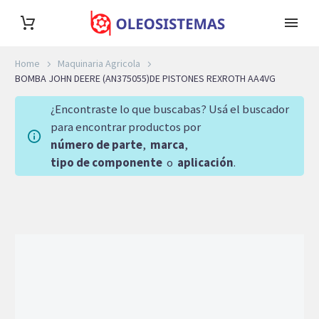
Home
Maquinaria Agricola
BOMBA JOHN DEERE (AN375055)DE PISTONES REXROTH AA4VG
¿Encontraste lo que buscabas? Usá el buscador
para encontrar productos por
número de parte
,
marca
,
tipo de componente
o
aplicación
.