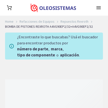
Home
Refacciones de Equipos
Repuestos Rexroth
BOMBA DE PISTONES REXROTH A4VG90EP2/32+A4VG90EP2/32
¿Encontraste lo que buscabas? Usá el buscador
para encontrar productos por
número de parte
,
marca
,
tipo de componente
o
aplicación
.