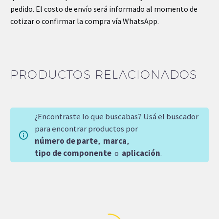
pedido. El costo de envío será informado al momento de
cotizar o confirmar la compra vía WhatsApp.
PRODUCTOS RELACIONADOS
¿Encontraste lo que buscabas? Usá el buscador
para encontrar productos por
número de parte
,
marca
,
tipo de componente
o
aplicación
.