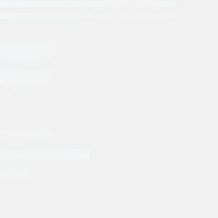
A REXROTH (A4VG125/32) (F04)
EGAR AL CARRITO
ria de Concretos
Repuestos Bulldozer
Repuestos
epuestos Vibro
ROTH