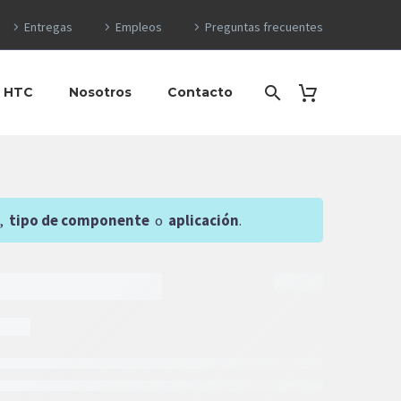
Entregas
Empleos
Preguntas frecuentes
o HTC
Nosotros
Contacto
,
tipo de componente
o
aplicación
.
5
$