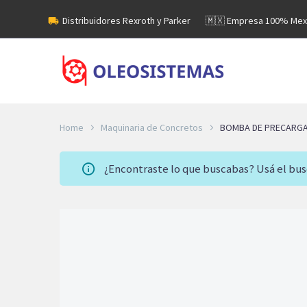
Distribuidores Rexroth y Parker
🇲🇽 Empresa 100% Mex
Home
Maquinaria de Concretos
BOMBA DE PRECARGA 
¿Encontraste lo que buscabas? Usá el bu