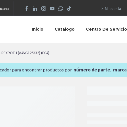
icana
Mi cuenta
Inicio
Catalogo
Centro De Servici
REXROTH (A4VG125/32) (F04)
scador para encontrar productos por
número de parte
,
marca
21,654.7