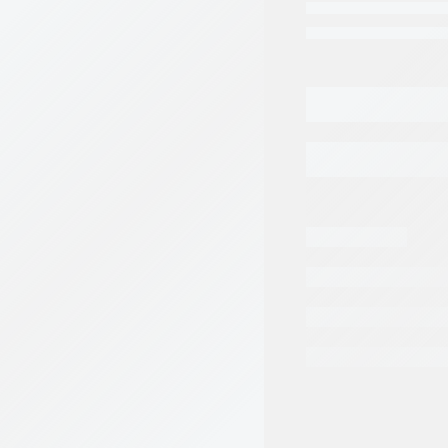
BOMBA DE PRECARG
BOMBA
AGR
DE
PRECARGA
REXROTH
(A4VG125/32)
(F04)
cantidad
Categorias:
Maquina
Motocoformadora
R
Tags:
BOSCH REX