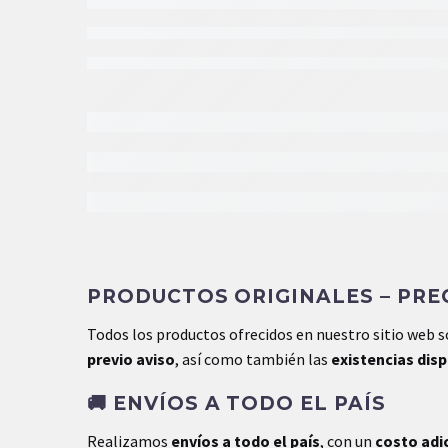
Peso
0.0 kg
PRODUCTOS ORIGINALES – PREC
Dimensiones
0.0 × 0.0 × 0.0 cm
Todos los productos ofrecidos en nuestro sitio web 
previo aviso
, así como también las
existencias dis
🚚
ENVÍOS A TODO EL PAÍS
Realizamos
envíos a todo el país
, con un
costo adi