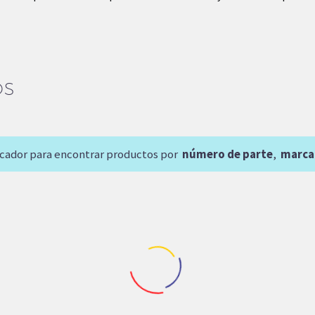
OS
scador para encontrar productos por
número de parte
,
marca