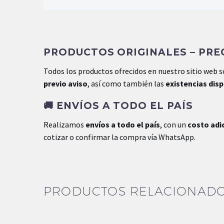
Peso
3.27 kg
PRODUCTOS ORIGINALES – PREC
Dimensiones
0.0 × 0.0 × 0.0 cm
Todos los productos ofrecidos en nuestro sitio web 
previo aviso
, así como también las
existencias dis
🚚
ENVÍOS A TODO EL PAÍS
Realizamos
envíos a todo el país
, con un
costo adi
cotizar o confirmar la compra vía WhatsApp.
PRODUCTOS RELACIONAD