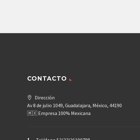
101D-2.5)
17,307.85
$
CONTACTO
Dirección
Av 8 de julio 1049, Guadalajara, México, 44190
🇲🇽 Empresa 100% Mexicana