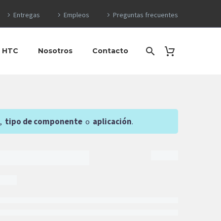
Entregas
Empleos
Preguntas frecuentes
o HTC
Nosotros
Contacto
,
tipo de componente
o
aplicación
.
1
$