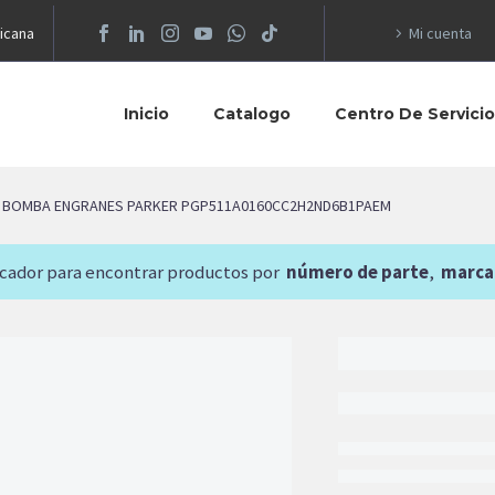
icana
Mi cuenta
Inicio
Catalogo
Centro De Servici
BOMBA ENGRANES PARKER PGP511A0160CC2H2ND6B1PAEM
scador para encontrar productos por
número de parte
,
marca
21,711.8