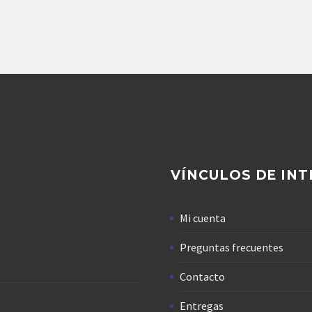
181,438.54
$
ROTACION IZQUIER
22,280.12
$
Agregar
VÍNCULOS DE INT
Mi cuenta
Preguntas frecuentes
Contacto
Entregas