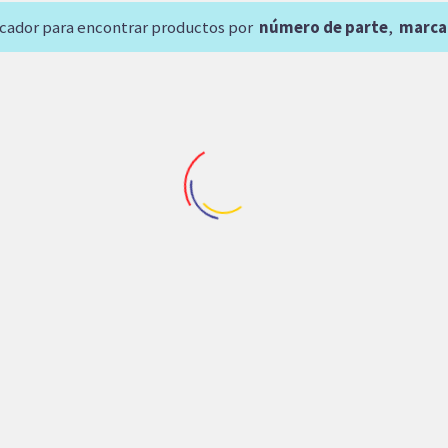
scador para encontrar productos por
número de parte
,
marca
SOBRE
PEDIDO
Repuestos Parker
Repuestos Parker
,
Repuestos V
OR PARKER VOAC V14-
BOMBA ENGRANE
10-SVS-EOH3N-N000-
COMERCIAL VOLTE
PISTONES
DIRECTA 27GPM ACC
NEUMATICO (C-102D-2