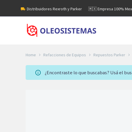
Distribuidores Rexroth y Parker
🇲🇽 Empresa 100% Mex
Home
Refacciones de Equipos
Repuestos Parker
¿Encontraste lo que buscabas? Usá el bu