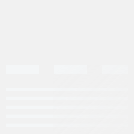
Categorias:
Repuestos Parker
Repuestos
Retroexcavadoras
Tags:
PARKER HANNIFIN