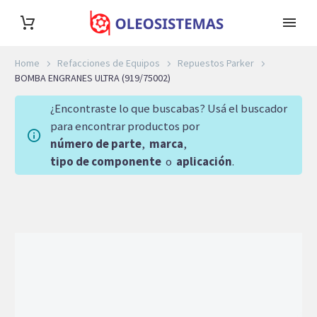
Home
Refacciones de Equipos
Repuestos Parker
BOMBA ENGRANES ULTRA (919/75002)
¿Encontraste lo que buscabas? Usá el buscador
para encontrar productos por
número de parte
,
marca
,
tipo de componente
o
aplicación
.