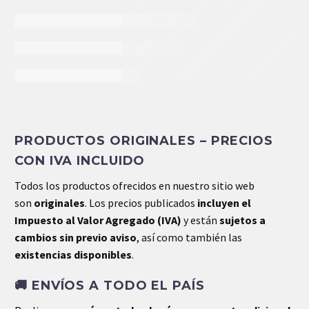
INFORMACIÓN EXTRA
PRODUCTOS ORIGINALES – PRECIOS
Peso
13.8 kg
CON IVA INCLUIDO
Dimensiones
0.0 × 0.0 × 0.0 cm
Todos los productos ofrecidos en nuestro sitio web
son
originales
. Los precios publicados
incluyen el
Impuesto al Valor Agregado (IVA)
y están
sujetos a
cambios sin previo aviso
, así como también las
existencias disponibles
.
🚚
ENVÍOS A TODO EL PAÍS