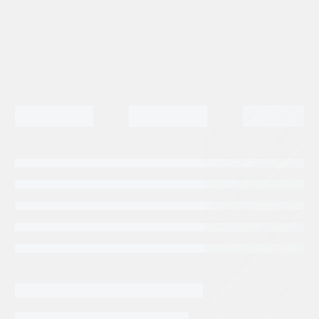
Categorias:
Repuestos Retroexcavadoras
Tags:
JCB