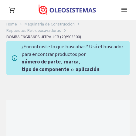
Home
Maquinaria de Construccion
Repuestos Retroexcavadoras
BOMBA ENGRANES ULTRA JCB (20/903300)
¿Encontraste lo que buscabas? Usá el buscador
para encontrar productos por
número de parte
,
marca
,
tipo de componente
o
aplicación
.