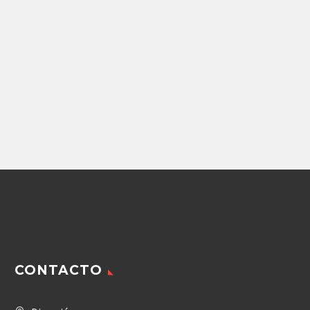
Repuestos Retroexcavadoras
BOMBA DE
ENGRANES PARKER
(20/925468) (5U1/42023)
37,130.00
$
Agregar
CONTACTO