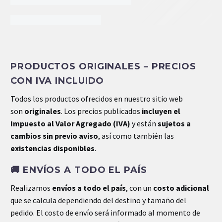
INFORMACIÓN EXTRA
PRODUCTOS ORIGINALES – PRECIOS
Peso
21.85 kg
CON IVA INCLUIDO
Dimensiones
0.32 × 0.14 × 0.14 cm
Todos los productos ofrecidos en nuestro sitio web
son
originales
. Los precios publicados
incluyen el
Impuesto al Valor Agregado (IVA)
y están
sujetos a
cambios sin previo aviso
, así como también las
existencias disponibles
.
🚚
ENVÍOS A TODO EL PAÍS
Realizamos
envíos a todo el país
, con un
costo adicional
que se calcula dependiendo del destino y tamaño del
pedido. El costo de envío será informado al momento de