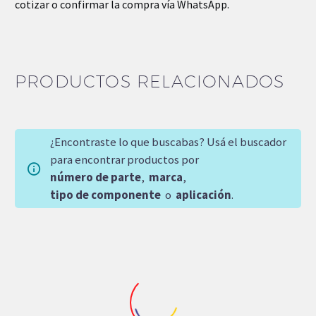
cotizar o confirmar la compra vía WhatsApp.
PRODUCTOS RELACIONADOS
¿Encontraste lo que buscabas? Usá el buscador
para encontrar productos por
número de parte
,
marca
,
tipo de componente
o
aplicación
.
-15%