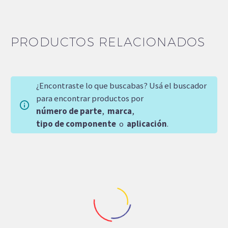
PRODUCTOS RELACIONADOS
¿Encontraste lo que buscabas? Usá el buscador
para encontrar productos por
número de parte
,
marca
,
tipo de componente
o
aplicación
.