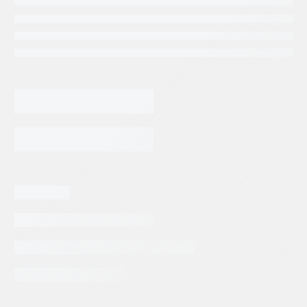
65,850.18
$
BOMBA
METSO(MM0335332)
(MM347921)
(MM321125)
AGREGAR AL CARRITO
DE
PISTONES
REXROTH
A10VO45
DFR1/31L-