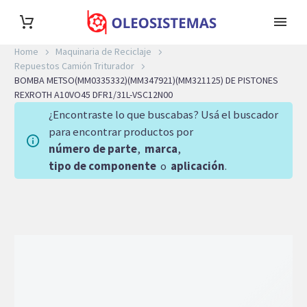
Home
Maquinaria de Reciclaje
Repuestos Camión Triturador
BOMBA METSO(MM0335332)(MM347921)(MM321125) DE PISTONES
REXROTH A10VO45 DFR1/31L-VSC12N00
¿Encontraste lo que buscabas? Usá el buscador
para encontrar productos por
número de parte
,
marca
,
tipo de componente
o
aplicación
.