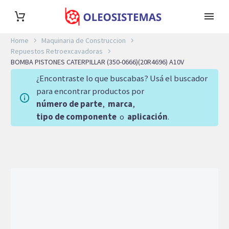
Home
Maquinaria de Construccion
Repuestos Retroexcavadoras
BOMBA PISTONES CATERPILLAR (350-0666)(20R4696) A10V
¿Encontraste lo que buscabas? Usá el buscador
para encontrar productos por
número de parte
,
marca
,
tipo de componente
o
aplicación
.