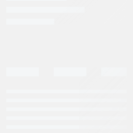
0666)
(20R4696)
A10V
cantidad
Categorias:
Repuestos Retroexcavadoras