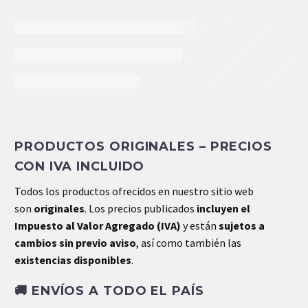
DESCRIPCIÓN
Prodcuto Original Rexroth
PRODUCTOS ORIGINALES – PRECIOS
CON IVA INCLUIDO
Retroexcavadora Caterpillar
Todos los productos ofrecidos en nuestro sitio web
son
originales
. Los precios publicados
incluyen el
Impuesto al Valor Agregado (IVA)
y están
sujetos a
cambios sin previo aviso
, así como también las
INFORMACIÓN EXTRA
existencias disponibles
.
🚚
ENVÍOS A TODO EL PAÍS