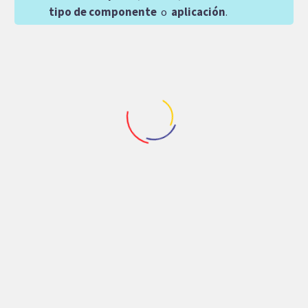
tipo de componente
o
aplicación
.
Repuestos Amacizadores
,
Repuestos Barredoras
,
Repuestos Cimentacion
,
MOTOR DE PISTONES
Repuestos Bombeadora Tipo Pluma
VOAC PARKER V12-
BLADER
080-MF-NV-C-000-D-0-
ACUMULADOR SB330-
080/05
6A1 (6 LITROS)
4,431.20
$
Agregar