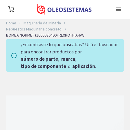
Home
Maquinaria de Mineria
Repuestos Maquinaria concreto
BOMBA NORMET (1000036490) REXROTH A4VG
¿Encontraste lo que buscabas? Usá el buscador
para encontrar productos por
número de parte
,
marca
,
tipo de componente
o
aplicación
.