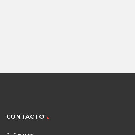
Repuestos Bulldozer
,
Repuestos Camion articulado
,
Repuestos Cargador Fr
CONTROL
RODPOWER BOMBA
A10VO18/28/45/60/71/100
DFR1
3,958.50
$
Agregar
CONTACTO
Dirección