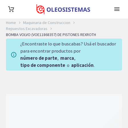
Home
Maquinaria de Construccion
Repuestos Excavadoras
BOMBA VOLVO (VOE11868357) DE PISTONES REXROTH
¿Encontraste lo que buscabas? Usá el buscador
para encontrar productos por
número de parte
,
marca
,
tipo de componente
o
aplicación
.